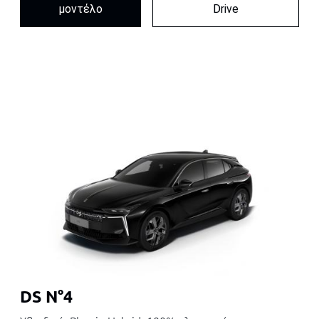
μοντέλο
Drive
DS N°4