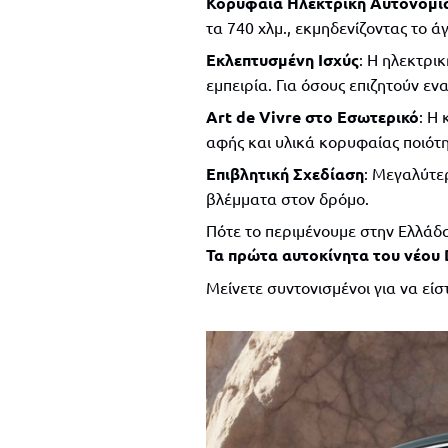
Κορυφαία Ηλεκτρική Αυτονομί
τα 740 χλμ., εκμηδενίζοντας το ά
Εκλεπτυσμένη Ισχύς
: Η ηλεκτρι
εμπειρία. Για όσους επιζητούν εν
Art de Vivre στο Εσωτερικό
: Η
αφής και υλικά κορυφαίας ποιότη
Επιβλητική Σχεδίαση
: Μεγαλύτερ
βλέμματα στον δρόμο.
Πότε το περιμένουμε στην Ελλάδα
Τα πρώτα αυτοκίνητα του νέου 
Μείνετε συντονισμένοι για να είστ