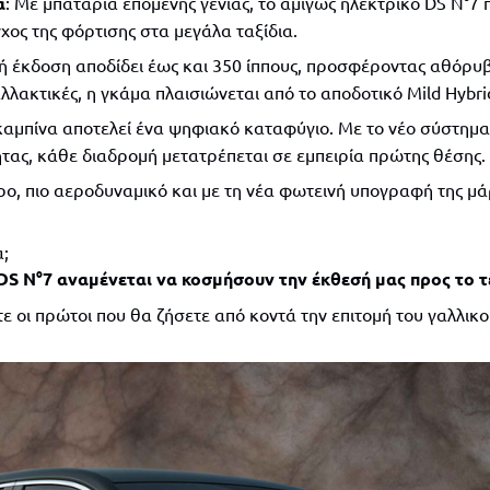
α
: Με μπαταρία επόμενης γενιάς, το αμιγώς ηλεκτρικό DS N°7 
γχος της φόρτισης στα μεγάλα ταξίδια.
κή έκδοση αποδίδει έως και 350 ίππους, προσφέροντας αθόρυ
αλλακτικές, η γκάμα πλαισιώνεται από το αποδοτικό Mild Hybr
 καμπίνα αποτελεί ένα ψηφιακό καταφύγιο. Με το νέο σύστημα
τας, κάθε διαδρομή μετατρέπεται σε εμπειρία πρώτης θέσης.
ο, πιο αεροδυναμικό και με τη νέα φωτεινή υπογραφή της μάρ
;
DS N°7 αναμένεται να κοσμήσουν την έκθεσή μας προς το τ
ε οι πρώτοι που θα ζήσετε από κοντά την επιτομή του γαλλικού 