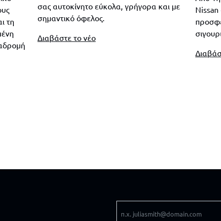
σας αυτοκίνητο εύκολα, γρήγορα και με
ους
Nissan
σημαντικό όφελος.
ι τη
προσφέ
μένη
σιγουρ
Διαβάστε το νέο
ιαδρομή
Διαβάσ
Email