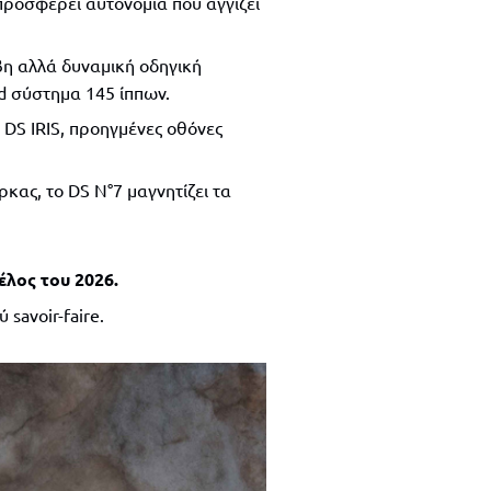
προσφέρει αυτονομία που αγγίζει
βη αλλά δυναμική οδηγική
id σύστημα 145 ίππων.
 DS IRIS, προηγμένες οθόνες
κας, το DS N°7 μαγνητίζει τα
έλος του 2026.
savoir-faire.