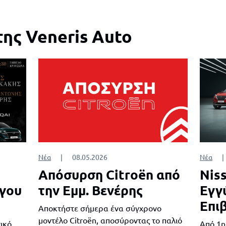
της Veneris Auto
Νέα
|
08.05.2026
Νέα
|
Απόσυρση Citroën από
Niss
όγου
την Εμμ. Βενέρης
Εγγ
Επι
Αποκτήστε σήμερα ένα σύγχρονο
μοντέλο Citroën, αποσύροντας το παλιό
ικό
Από 1η