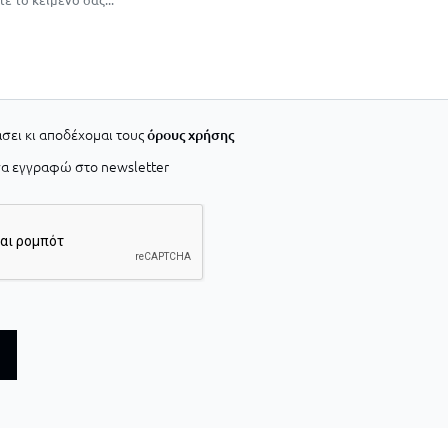
σει κι αποδέχομαι τους
όρους χρήσης
α εγγραφώ στο newsletter