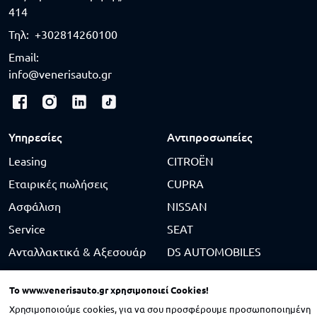
414
Τηλ:
+302814260100
Email:
info@venerisauto.gr
Υπηρεσίες
Αντιπροσωπείες
Leasing
CITROËN
Εταιρικές πωλήσεις
CUPRA
Ασφάλιση
NISSAN
Service
SEAT
Ανταλλακτικά & Αξεσουάρ
DS AUTOMOBILES
Φανοποιείο & Βαφείο
SUZUKI
To
www.venerisauto.gr
χρησιμοποιεί Cookies!
Μεταχειρισμένα
BYD
Χρησιμοποιούμε cookies, για να σου προσφέρουμε προσωποποιημένη