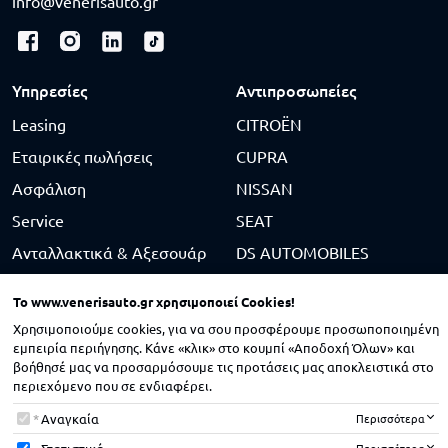
info@venerisauto.gr
Υπηρεσίες
Αντιπροσωπείες
Leasing
CITROËN
Εταιρικές πωλήσεις
CUPRA
Ασφάλιση
NISSAN
Service
SEAT
Ανταλλακτικά & Αξεσουάρ
DS AUTOMOBILES
Φανοποιείο & Βαφείο
SUZUKI
To
www.venerisauto.gr
χρησιμοποιεί Cookies!
Μεταχειρισμένα
BYD
Χρησιμοποιούμε cookies, για να σου προσφέρουμε προσωποποιημένη
KGM
εμπειρία περιήγησης. Κάνε «κλικ» στο κουμπί «Αποδοχή Όλων» και
βοήθησέ μας να προσαρμόσουμε τις προτάσεις μας αποκλειστικά στο
περιεχόμενο που σε ενδιαφέρει.
To
www.venerisauto.gr
χρησιμοποιεί Cookies!
Αναγκαία
Περισσότερα
© 2026 VenerisAuto. All rights reserved |