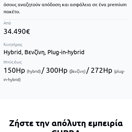
όσους αναζητούν απόδοση και ασφάλεια σε ένα premium
πακέτο.
Από
34.490€
Κινητήρας
Hybrid,
Βενζίνη,
Plug-in-hybrid
Ισχύς έως
150Hp
/ 300Hp
/ 272Hp
(hybrid)
(βενζίνη)
(plug-
in-hybrid)
Ζήστε την απόλυτη εμπειρία