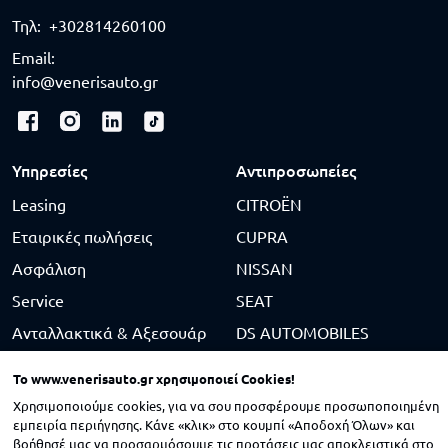
Τηλ:
+302814260100
Email:
info@venerisauto.gr
Υπηρεσίες
Αντιπροσωπείες
Leasing
CITROËN
Εταιρικές πωλήσεις
CUPRA
Ασφάλιση
NISSAN
Service
SEAT
Ανταλλακτικά & Αξεσουάρ
DS AUTOMOBILES
Φανοποιείο & Βαφείο
SUZUKI
To
www.venerisauto.gr
χρησιμοποιεί Cookies!
Μεταχειρισμένα
BYD
Χρησιμοποιούμε cookies, για να σου προσφέρουμε προσωποποιημένη
εμπειρία περιήγησης. Κάνε «κλικ» στο κουμπί «Αποδοχή Όλων» και
KGM
βοήθησέ μας να προσαρμόσουμε τις προτάσεις μας αποκλειστικά στο