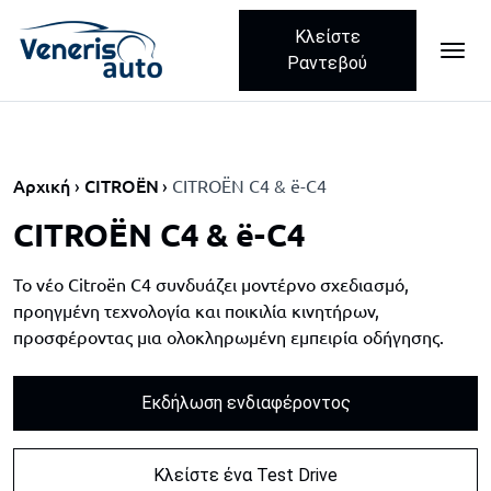
Κλείστε
ME
Skip navigation
Ραντεβού
Αρχική
CITROËN
CITROËN C4 & ë-C4
CITROËN C4 & ë-C4
Το νέο Citroën C4 συνδυάζει μοντέρνο σχεδιασμό,
προηγμένη τεχνολογία και ποικιλία κινητήρων,
προσφέροντας μια ολοκληρωμένη εμπειρία οδήγησης.
Εκδήλωση ενδιαφέροντος
Κλείστε ένα Test Drive