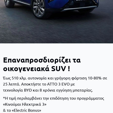
Επαναπροσδιορίζει τα
οικογενειακά SUV !
Έως 510 χλμ. αυτονομία και γρήγορη φόρτιση 10-80% σε
25 λεπτά. Αποκτήστε το ATTO 3 EVO με
τεχνολογία BYD και 8 χρόνια εγγύηση μπαταρίας.
*Η τιμή περιλαμβάνει την επιδότηση του προγράμματος
«Κινούμαι Ηλεκτρικά 3»
& το «Εlectric Βonus»