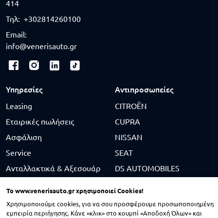
414
Τηλ:
+302814260100
Email:
info@venerisauto.gr
Υπηρεσίες
Αντιπροσωπείες
Leasing
CITROËN
Εταιρικές πωλήσεις
CUPRA
Ασφάλιση
NISSAN
Service
SEAT
Ανταλλακτικά & Αξεσουάρ
DS AUTOMOBILES
Φανοποιείο & Βαφείο
SUZUKI
To
www.venerisauto.gr
χρησιμοποιεί Cookies!
Μεταχειρισμένα
BYD
Χρησιμοποιούμε cookies, για να σου προσφέρουμε προσωποποιημένη
εμπειρία περιήγησης. Κάνε «κλικ» στο κουμπί «Αποδοχή Όλων» και
KGM